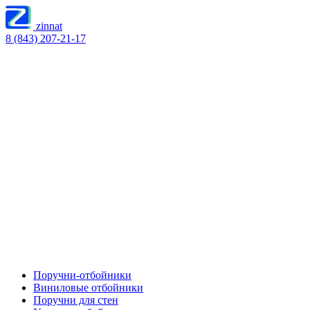
zinnat
8 (843) 207-21-17
Поручни-отбойники
Виниловые отбойники
Поручни для стен