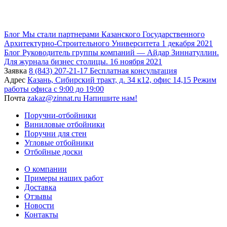
Блог
Мы стали партнерами Казанского Государственного
Архитектурно-Строительного Университета
1 декабря 2021
Блог
Руководитель группы компаний — Айдар Зиннатуллин.
Для журнала бизнес столицы.
16 ноября 2021
Заявка
8 (843) 207-21-17
Бесплатная консультация
Адрес
Казань, Сибирский тракт, д. 34 к12, офис 14,15
Режим
работы офиса с 9:00 до 19:00
Почта
zakaz@zinnat.ru
Напишите нам!
Поручни-отбойники
Виниловые отбойники
Поручни для стен
Угловые отбойники
Отбойные доски
О компании
Примеры наших работ
Доставка
Отзывы
Новости
Контакты