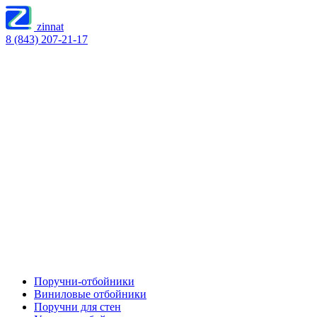
zinnat
8 (843) 207-21-17
Поручни-отбойники
Виниловые отбойники
Поручни для стен