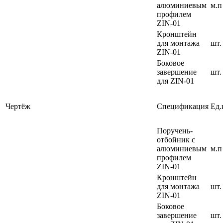
алюминиевым
м.п
профилем
ZIN-01
Кронштейн
для монтажа
шт.
ZIN-01
Боковое
завершение
шт.
для ZIN-01
Чертёж
Спецификация
Ед.
Поручень-
отбойник с
алюминиевым
м.п
профилем
ZIN-01
Кронштейн
для монтажа
шт.
ZIN-01
Боковое
завершение
шт.