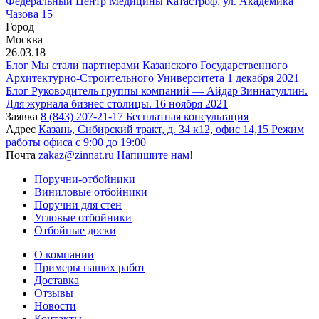
Федеральный Центр Медицины Катастроф, ул. Академика
Чазова 15
Город
Москва
26.03.18
Блог
Мы стали партнерами Казанского Государственного
Архитектурно-Строительного Университета
1 декабря 2021
Блог
Руководитель группы компаний — Айдар Зиннатуллин.
Для журнала бизнес столицы.
16 ноября 2021
Заявка
8 (843) 207-21-17
Бесплатная консультация
Адрес
Казань, Сибирский тракт, д. 34 к12, офис 14,15
Режим
работы офиса с 9:00 до 19:00
Почта
zakaz@zinnat.ru
Напишите нам!
Поручни-отбойники
Виниловые отбойники
Поручни для стен
Угловые отбойники
Отбойные доски
О компании
Примеры наших работ
Доставка
Отзывы
Новости
Контакты