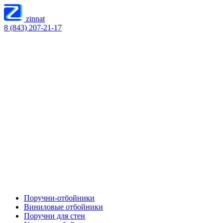
zinnat
8 (843) 207-21-17
Поручни-отбойники
Виниловые отбойники
Поручни для стен