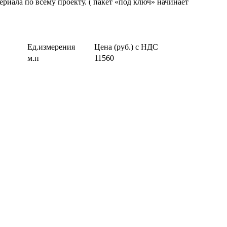
риала по всему проекту. ( пакет «под ключ» начинает
Ед.измерения
Цена (руб.) с НДС
м.п
11560